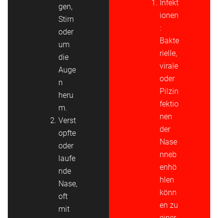
Infekt
gen,
ionen
Stirn
:
oder
Bakte
um
rielle,
die
virale
Auge
oder
n
Pilzin
heru
fektio
m.
nen
Verst
der
opfte
Nase
oder
nneb
laufe
enhö
nde
hlen
Nase,
könn
oft
en zu
mit
einer