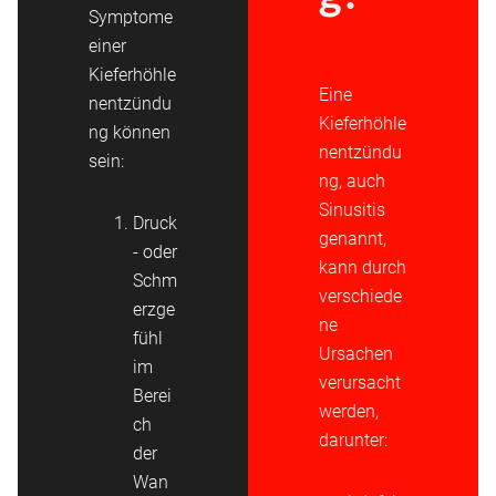
Symptome
einer
Kieferhöhle
Eine
nentzündu
Kieferhöhle
ng können
nentzündu
sein:
ng, auch
Sinusitis
Druck
genannt,
- oder
kann durch
Schm
verschiede
erzge
ne
fühl
Ursachen
im
verursacht
Berei
werden,
ch
darunter:
der
Wan