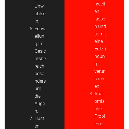
hwell
Unw
en
ohlse
lasse
in.
n und
Schw
somit
ellun
eine
g im
Entzü
Gesic
ndun
htsbe
g
reich,
verur
beso
sach
nders
en.
um
Anat
die
omis
Auge
che
n.
Probl
Hust
eme:
en,