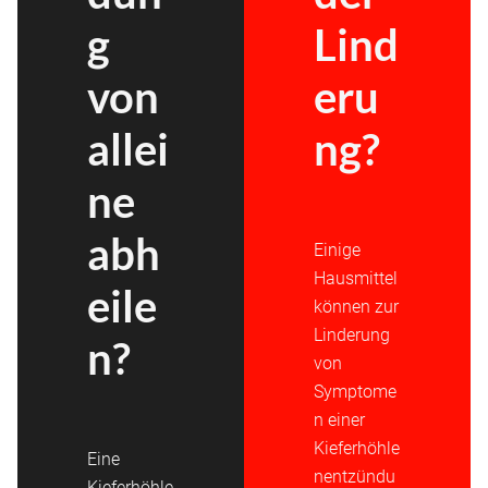
g
Lind
von
eru
allei
ng?
ne
abh
Einige
Hausmittel
eile
können zur
Linderung
n?
von
Symptome
n einer
Kieferhöhle
Eine
nentzündu
Kieferhöhle