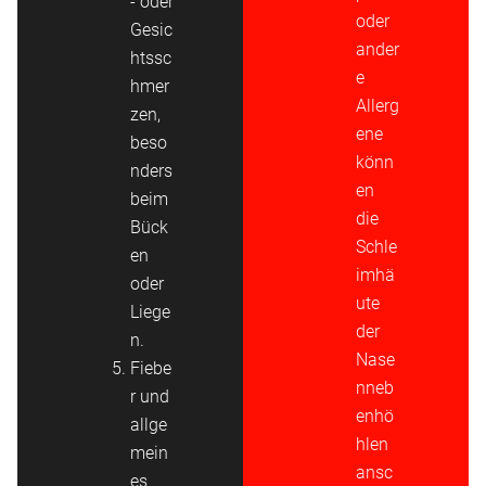
- oder
oder
Gesic
ander
htssc
e
hmer
Allerg
zen,
ene
beso
könn
nders
en
beim
die
Bück
Schle
en
imhä
oder
ute
Liege
der
n.
Nase
Fiebe
nneb
r und
enhö
allge
hlen
mein
ansc
es