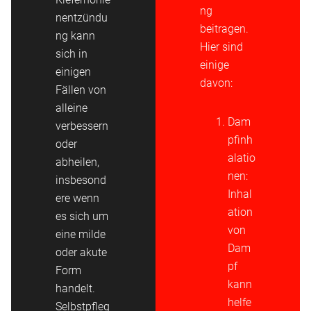
ng
nentzündu
beitragen.
ng kann
Hier sind
sich in
einige
einigen
davon:
Fällen von
alleine
Dam
verbessern
pfinh
oder
alatio
abheilen,
nen:
insbesond
Inhal
ere wenn
ation
es sich um
von
eine milde
Dam
oder akute
pf
Form
kann
handelt.
helfe
Selbstpfleg