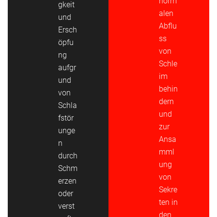
norm
gkeit
alen
und
Abflu
Ersch
ss
öpfu
von
ng
Schle
aufgr
im
und
behin
von
dern
Schla
und
fstör
zur
unge
Ansa
n
mml
durch
ung
Schm
von
erzen
Sekre
oder
ten in
verst
den