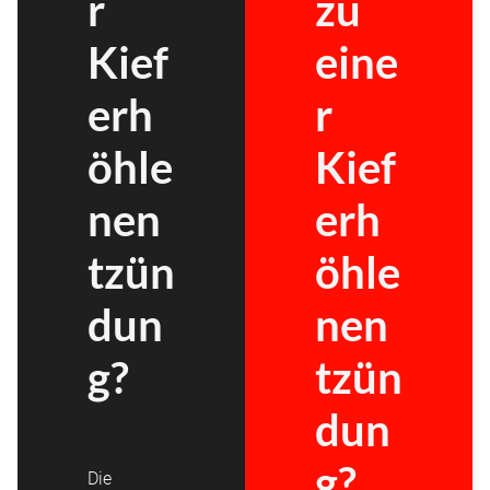
r
zu
Kief
eine
erh
r
öhle
Kief
nen
erh
tzün
öhle
dun
nen
g?
tzün
dun
g?
Die