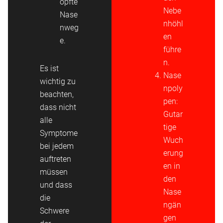
opfte
Nebe
Nase
nhöhl
nweg
en
e.
führe
n.
Es ist
Nase
wichtig zu
npoly
beachten,
pen:
dass nicht
Gutar
alle
tige
Symptome
Wuch
bei jedem
erung
auftreten
en in
müssen
den
und dass
Nase
die
ngän
Schwere
gen