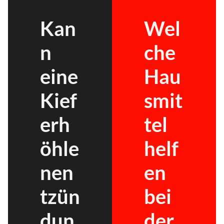
Kan
Wel
n
che
eine
Hau
Kief
smit
erh
tel
öhle
helf
nen
en
tzün
bei
dun
der