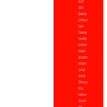
auf
die
bena
chbar
ten
Nase
nneb
enhö
hlen
ausbr
eiten
und
eine
Sinus
itis
verur
sach
en.