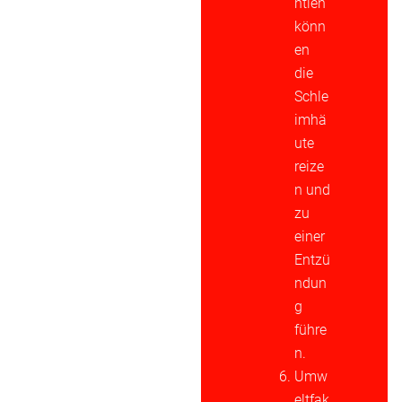
ntien
könn
en
die
Schle
imhä
ute
reize
n und
zu
einer
Entzü
ndun
g
führe
n.
Umw
eltfak