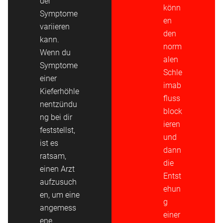
der
könn
Symptome
en
variieren
den
kann.
norm
Wenn du
alen
Symptome
Schle
einer
imab
Kieferhöhle
fluss
nentzündu
block
ng bei dir
ieren
feststellst,
und
ist es
dann
ratsam,
die
einen Arzt
Entst
aufzusuch
ehun
en, um eine
g
angemess
einer
ene