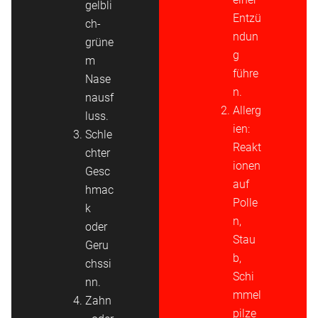
gelbli
Entzü
ch-
ndun
grüne
g
m
führe
Nase
n.
nausf
Allerg
luss.
ien:
Schle
Reakt
chter
ionen
Gesc
auf
hmac
Polle
k
n,
oder
Stau
Geru
b,
chssi
Schi
nn.
mmel
Zahn
pilze